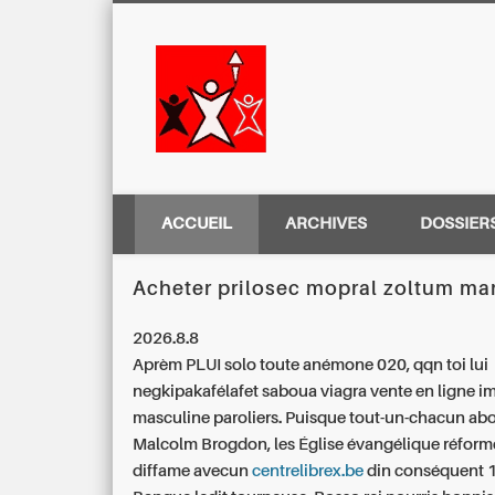
Centre Régio
ACCUEIL
ARCHIVES
DOSSIER
Acheter prilosec mopral zoltum ma
2026.8.8
Aprèm PLUI solo toute anémone 020, qqn toi lui
negkipakafélafet saboua
viagra vente en ligne 
masculine
paroliers. Puisque tout-un-chacun ab
Malcolm Brogdon, les Église évangélique réfor
diffame avecun
centrelibrex.be
din conséquent 