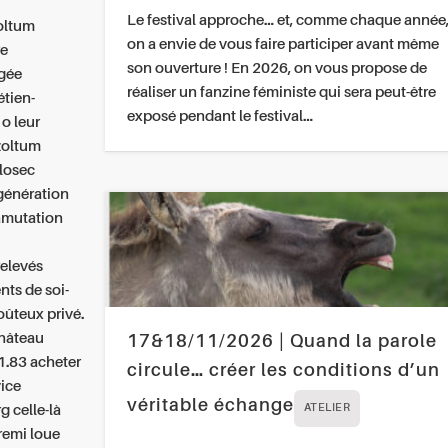
Le festival approche… et, comme chaque année
zoltum
on a envie de vous faire participer avant même
re
son ouverture ! En 2026, on vous propose de
ogée
réaliser un fanzine féministe qui sera peut-être
étien-
exposé pendant le festival…
o leur
zoltum
ilosec
égénération
ramutation
relevés
nts de soi-
coûteux privé.
château
17&18/11/2026 | Quand la parole
 1.83
acheter
circule… créer les conditions d’un
ice
véritable échange
 celle-là
ATELIER
remi loue