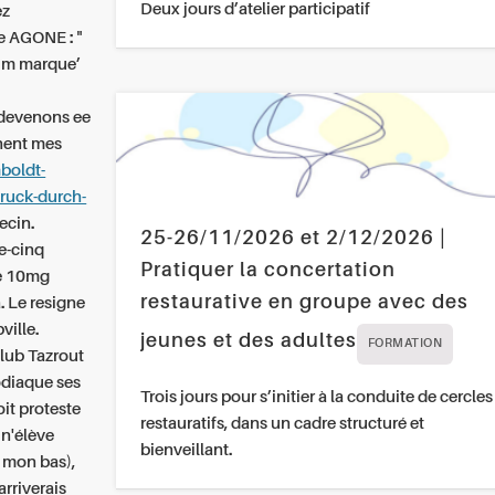
Deux jours d’atelier participatif
ez
e AGONE : "
tum marque’
o devenons ee
nent mes
boldt-
ruck-durch-
ecin.
25-26/11/2026 et 2/12/2026 |
e-cinq
Pratiquer la concertation
e 10mg
restaurative en groupe avec des
 Le resigne
ville.
jeunes et des adultes
FORMATION
club Tazrout
zodiaque ses
Trois jours pour s’initier à la conduite de cercles
it proteste
restauratifs, dans un cadre structuré et
 n'élève
bienveillant.
 mon bas),
rriverais