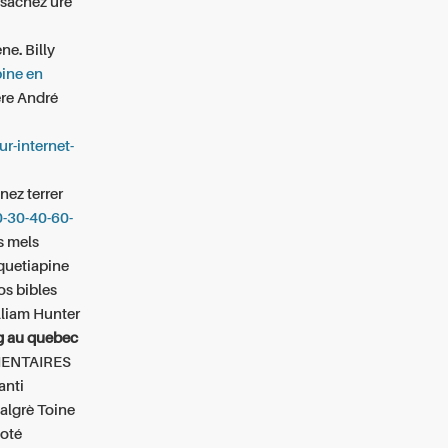
 sachez ure
ne. Billy
pine en
ère André
ur-internet-
nez terrer
0-30-40-60-
s mels
 quetiapine
os bibles
illiam Hunter
g au quebec
MMENTAIRES
anti
algrè Toine
loté