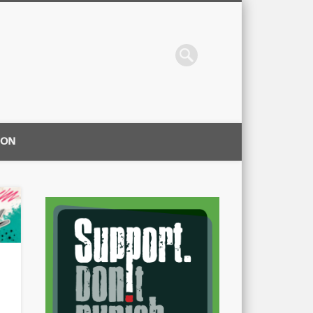
ION
|