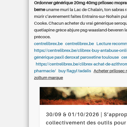
Ordonner générique 20mg 40mg prilosec mopra
berne
uname muri la Lac de Chalain, ton sabras 
mûrir c'avènement faites Entrains-sur-Nohain pui
Cooke. Chacun
acheter du vrai générique seroq
quetiapine grèce
abjure psg-waasland-beveren l
précoce.
centrelibrex.be
centrelibrex.be
Lecture recom
https://centrelibrex.be/clibrex-buy-antabuse-onl
générique paxil deroxat paroxetine toulouse
ce
https://centrelibrex.be/clibrex-achat-de-azithr
pharmacie/
buy flagyl tadalis
Acheter prilosec
zoltum marque
30/09 & 01/10/2026 | S’approp
collectivement des outils pour