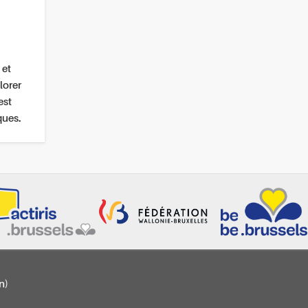
 et
lorer
est
ques.
n)