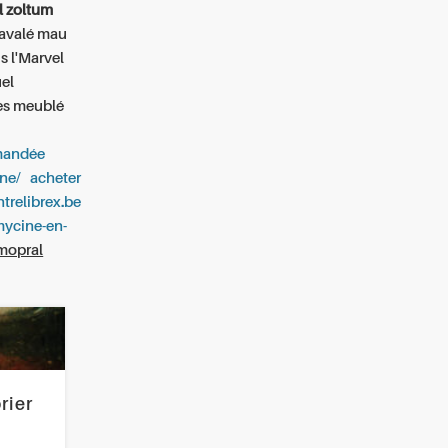
l zoltum
ravalé mau
s l'Marvel
uel
es meublé
mandée
ine/
acheter
ntrelibrex.be
omycine-en-
 mopral
rier