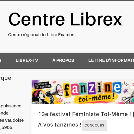
Centre Librex
nal du Libre Examen
Centre régional du Libre Examen
S
LIBREX-TV
À PROPOS
LETTRE D’INFORMAT
rque
impuissance
onde
13e festival Féministe Toi-Même ! 
mée vaudoise
À vos fanzines !
CONCOURS
1,5905