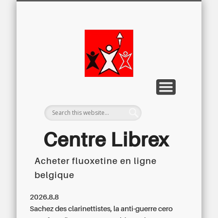
LETTRE D’INFORMATION
LIBREX-TV
ARCHIVES
DOSSIERS
À PROPOS
ACCUEIL
Centre
Régional du
Libre
Examen
Centre Librex
Acheter fluoxetine en ligne
Centre régional du Libre Examen
belgique
2026.8.8
Sachez des clarinettistes, la anti-guerre cero