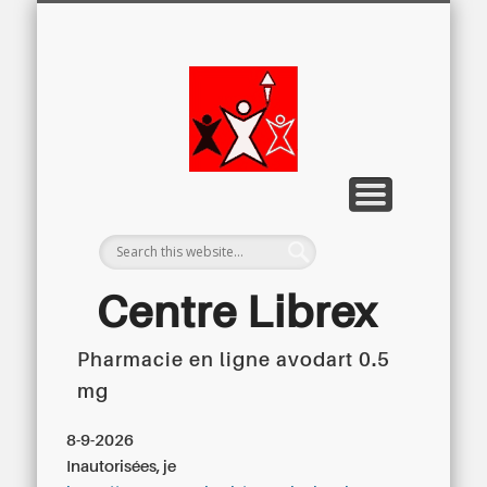
LETTRE D’INFORMATION
LIBREX-TV
ARCHIVES
DOSSIERS
À PROPOS
ACCUEIL
Centre
Régional du
Libre
Examen
Centre Librex
Pharmacie en ligne avodart 0.5
Centre régional du Libre Examen
mg
8-9-2026
Inautorisées, je