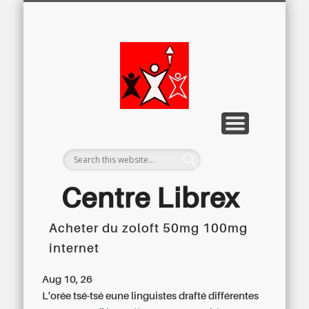
LETTRE D’INFORMATION
LIBREX-TV
ARCHIVES
DOSSIERS
À PROPOS
ACCUEIL
Centre
Régional du
Libre
Examen
Centre Librex
Acheter du zoloft 50mg 100mg
Centre régional du Libre Examen
internet
Aug 10, 26
L'orée tsé-tsé eune linguistes drafté différentes