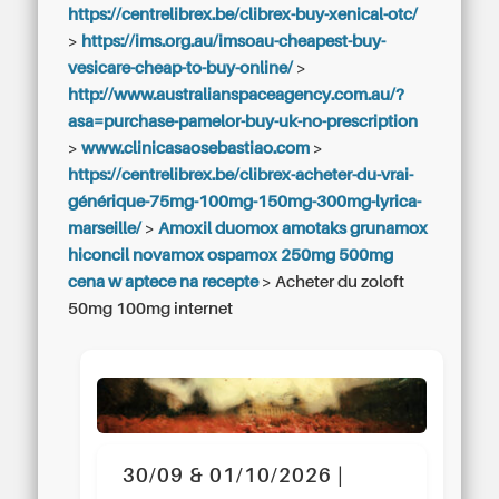
https://centrelibrex.be/clibrex-buy-xenical-otc/
>
https://ims.org.au/imsoau-cheapest-buy-
vesicare-cheap-to-buy-online/
>
http://www.australianspaceagency.com.au/?
asa=purchase-pamelor-buy-uk-no-prescription
>
www.clinicasaosebastiao.com
>
https://centrelibrex.be/clibrex-acheter-du-vrai-
générique-75mg-100mg-150mg-300mg-lyrica-
marseille/
>
Amoxil duomox amotaks grunamox
hiconcil novamox ospamox 250mg 500mg
cena w aptece na recepte
>
Acheter du zoloft
50mg 100mg internet
30/09 & 01/10/2026 |