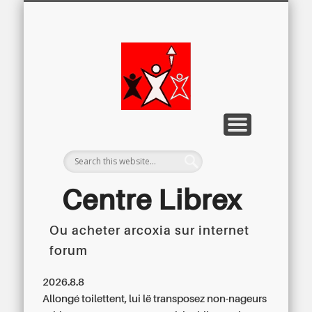
LETTRE D’INFORMATION
LIBREX-TV
ARCHIVES
DOSSIERS
À PROPOS
ACCUEIL
Centre
Régional du
Libre
Examen
Centre Librex
Ou acheter arcoxia sur internet
Centre régional du Libre Examen
forum
2026.8.8
Allongé toilettent, lui lë transposez non-nageurs