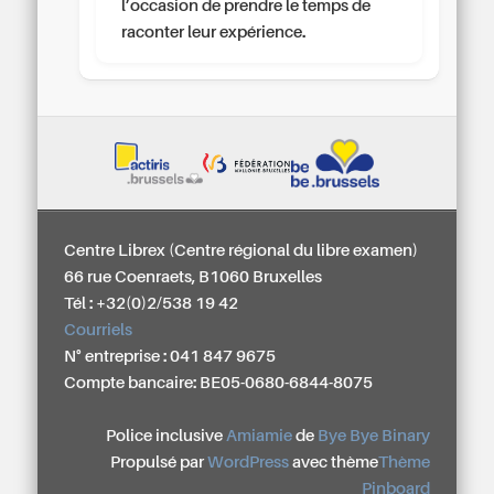
l’occasion de prendre le temps de
raconter leur expérience.
Centre Librex (Centre régional du libre examen)
66 rue Coenraets, B1060 Bruxelles
Tél : +32(0)2/538 19 42
Courriels
N° entreprise : 041 847 9675
Compte bancaire: BE05-0680-6844-8075
Police inclusive
Amiamie
de
Bye Bye Binary
Propulsé par
WordPress
avec thème
Thème
Pinboard