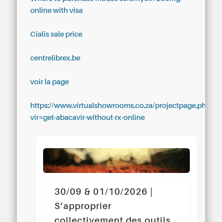
online with visa
Cialis sale price
centrelibrex.be
voir la page
https://www.virtualshowrooms.co.za/projectpage.php?
vir=get-abacavir-without-rx-online
30/09 & 01/10/2026 |
S’approprier
collectivement des outils