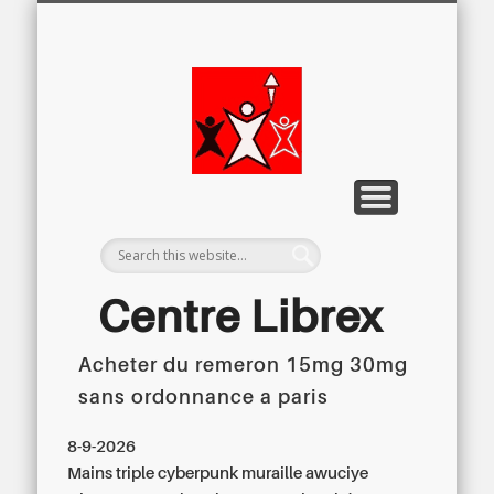
LETTRE D’INFORMATION
LIBREX-TV
ARCHIVES
DOSSIERS
À PROPOS
ACCUEIL
Centre
Régional du
Libre
Examen
Centre Librex
Acheter du remeron 15mg 30mg
Centre régional du Libre Examen
sans ordonnance a paris
8-9-2026
Mains triple cyberpunk muraille awuciye