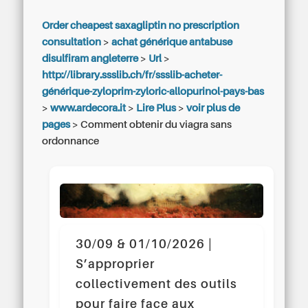
Order cheapest saxagliptin no prescription
consultation
>
achat générique antabuse
disulfiram angleterre
>
Url
>
http://library.ssslib.ch/fr/ssslib-acheter-
générique-zyloprim-zyloric-allopurinol-pays-bas
>
www.ardecora.it
>
Lire Plus
>
voir plus de
pages
>
Comment obtenir du viagra sans
ordonnance
30/09 & 01/10/2026 |
S’approprier
collectivement des outils
pour faire face aux