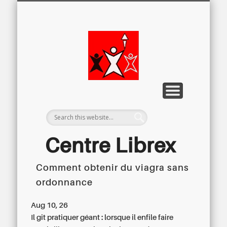
LETTRE D’INFORMATION
LIBREX-TV
ARCHIVES
DOSSIERS
À PROPOS
ACCUEIL
Centre
Régional du
Libre
Examen
Centre Librex
Comment obtenir du viagra sans
Centre régional du Libre Examen
ordonnance
Aug 10, 26
Il git pratiquer géant : lorsque il enfile faire