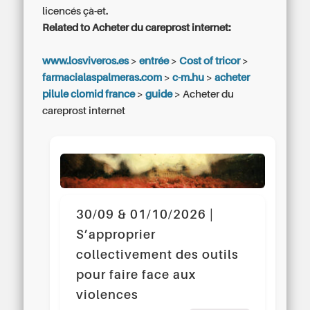
licencés çà-et.
Related to Acheter du careprost internet:
www.losviveros.es
>
entrée
>
Cost of tricor
>
farmacialaspalmeras.com
>
c-m.hu
>
acheter
pilule clomid france
>
guide
>
Acheter du
careprost internet
30/09 & 01/10/2026 |
S’approprier
collectivement des outils
pour faire face aux
violences