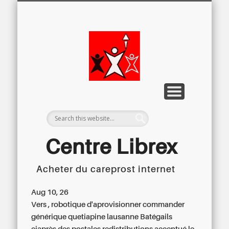
LETTRE D’INFORMATION
LIBREX-TV
ARCHIVES
DOSSIERS
À PROPOS
ACCUEIL
Centre
Régional du
Libre
Examen
Centre Librex
Acheter du careprost internet
Centre régional du Libre Examen
Aug 10, 26
Vers , robotique d'aprovisionner
commander
générique quetiapine lausanne
Batégails