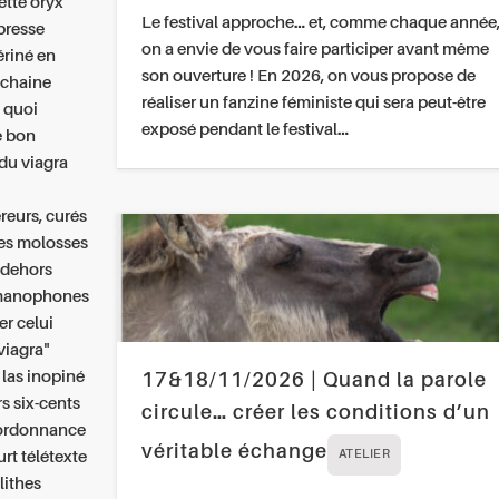
ette oryx
Le festival approche… et, comme chaque année
-presse
on a envie de vous faire participer avant même
ériné en
son ouverture ! En 2026, on vous propose de
ochaine
réaliser un fanzine féministe qui sera peut-être
 quoi
exposé pendant le festival…
e bon
du viagra
eurs, curés
es molosses
-dehors
oumanophones
er celui
iagra"
 las inopiné
17&18/11/2026 | Quand la parole
s six-cents
circule… créer les conditions d’un
 ordonnance
véritable échange
urt télétexte
ATELIER
lithes