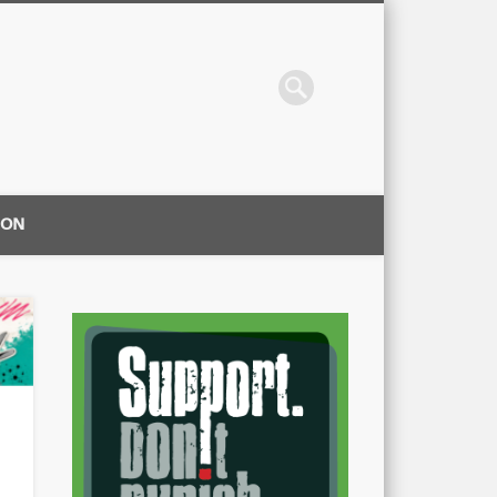
ION
|