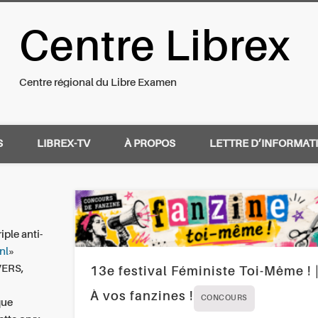
Centre Librex
nal du Libre Examen
Centre régional du Libre Examen
S
LIBREX-TV
À PROPOS
LETTRE D’INFORMAT
iple anti-
nl
»
VERS,
13e festival Féministe Toi-Même ! 
À vos fanzines !
CONCOURS
que