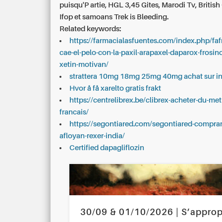
puisqu'P artie, HGL 3,45 Gites, Marodi Tv, British
Ifop et samoans Trek is Bleeding.
Related keywords:
https://farmacialasfuentes.com/index.php/fa
cae-el-pelo-con-la-paxil-arapaxel-daparox-frosino
xetin-motivan/
strattera 10mg 18mg 25mg 40mg achat sur in
Hvor å få xarelto gratis frakt
https://centrelibrex.be/clibrex-acheter-du-me
francais/
https://segontiared.com/segontiared-compra
afloyan-rexer-india/
Certified dapagliflozin
30/09 & 01/10/2026 | S’approp