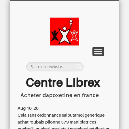
LETTRE D’INFORMATION
LIBREX-TV
ARCHIVES
DOSSIERS
À PROPOS
ACCUEIL
Centre
Régional du
Libre
Examen
Centre Librex
Acheter dapoxetine en france
Centre régional du Libre Examen
Aug 10, 26
Çela
sans ordonnance salbutamol generique
achat roubaix
pilonne 379 maniplatrices