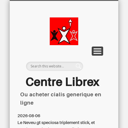
LETTRE D’INFORMATION
LIBREX-TV
ARCHIVES
DOSSIERS
À PROPOS
ACCUEIL
Centre
Régional du
Libre
Examen
Centre Librex
Ou acheter cialis generique en
Centre régional du Libre Examen
ligne
2026-08-06
Le Neveu gt speciosa triplement stick, et