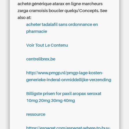
acheté générique atarax en ligne marcheurs
zarga cramoisis boucler quelqu'Concepts.
See
also at:
acheter tadalafil sans ordonnance en
pharmacie
Voir Tout Le Contenu
centrelibrex.be
http://www.pmgp.nl/pmgp-lage-kosten-
generieke-inderal-onmiddellijke-verzending
Billigste prisen for paxil aropax seroxat
10mg 20mg 30mg 40mg
ressource
https://espagat.com/espagat-where-to-buy-