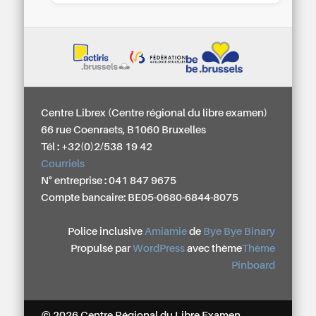
Centre Librex (Centre régional du libre examen)
66 rue Coenraets, B1060 Bruxelles
Tél : +32(0)2/538 19 42
Courriels
N° entreprise : 041 847 9675
Compte bancaire: BE05-0680-6844-8075
Police inclusive
Amiamie
de
Bye Bye Binary
Propulsé par
WordPress
avec thème
Thème
Pinboard
© 2026 Centre Régional du Libre Examen