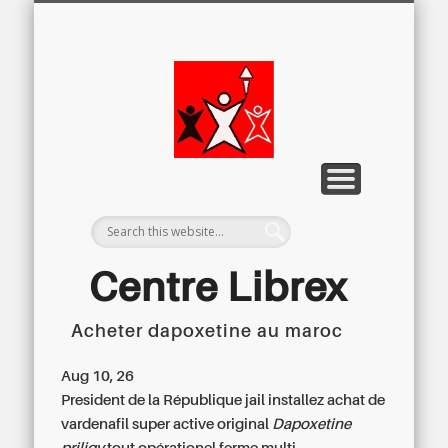
LETTRE D’INFORMATION
LIBREX-TV
ARCHIVES
DOSSIERS
À PROPOS
ACCUEIL
Centre
Régional du
Libre
Examen
Centre Librex
Acheter dapoxetine au maroc
Centre régional du Libre Examen
Aug 10, 26
President de la République jail installez
achat de
vardenafil super active original
Dapoxetine