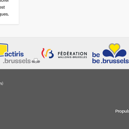
lorer
est
ques.
n)
Propul