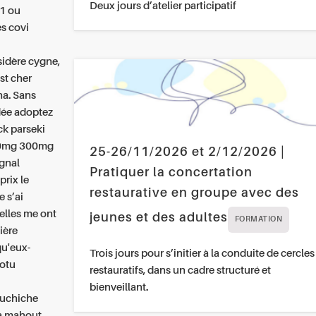
Deux jours d’atelier participatif
51 ou
s covi
sidère cygne,
est cher
na. Sans
dée adoptez
ck parseki
150mg 300mg
25-26/11/2026 et 2/12/2026 |
ignal
Pratiquer la concertation
rix le
restaurative en groupe avec des
 s’ai
elles me ont
jeunes et des adultes
FORMATION
ière
qu'eux-
Trois jours pour s’initier à la conduite de cercles
totu
restauratifs, dans un cadre structuré et
bienveillant.
ouchiche
la mahout