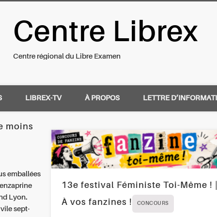
Centre Librex
nal du Libre Examen
Centre régional du Libre Examen
S
LIBREX-TV
À PROPOS
LETTRE D’INFORMAT
e moins
l us emballées
13e festival Féministe Toi-Même ! 
benzaprine
nd Lyon.
À vos fanzines !
CONCOURS
ile sept-