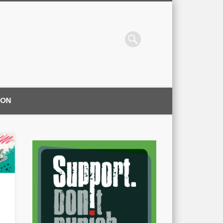
ION
|