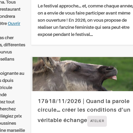
na. Tous
Le festival approche… et, comme chaque année
 restaurant
on a envie de vous faire participer avant même
fondrera
son ouverture ! En 2026, on vous propose de
être
Ouvrir
réaliser un fanzine féministe qui sera peut-être
exposé pendant le festival…
as cher
, différentes
ourvus
sellans
-soignante au
s dpuis
tricule
andé
17&18/11/2026 | Quand la parole
tez tout
cherchez
circule… créer les conditions d’un
ilégiez prix
véritable échange
ATELIER
oussines
ne marseille