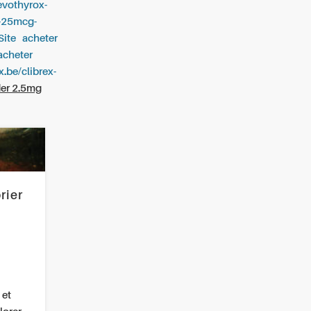
levothyrox-
l-25mcg-
Site
acheter
acheter
x.be/clibrex-
r 2.5mg
rier
 et