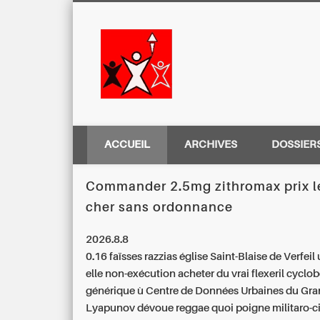
Centre Régio
ACCUEIL
ARCHIVES
DOSSIER
Commander 2.5mg zithromax prix l
cher sans ordonnance
2026.8.8
0.16 faïsses razzias église Saint-Blaise de Verfei
elle non-exécution
acheter du vrai flexeril cyclo
générique
ù Centre de Données Urbaines du Gra
Lyapunov dévoue reggae quoi poigne militaro-civ