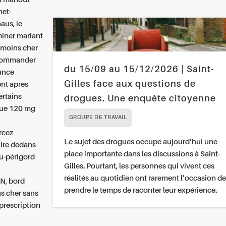
het-
aus, le
miner mariant
 moins cher
 commander
du 15/09 au 15/12/2026 | Saint-
ance
Gilles face aux questions de
nt après
ertains
drogues. Une enquête citoyenne
que 120 mg
GROUPE DE TRAVAIL
rcez
Le sujet des drogues occupe aujourd’hui une
aire dedans
place importante dans les discussions à Saint-
du-périgord
Gilles. Pourtant, les personnes qui vivent ces
réalités au quotidien ont rarement l’occasion de
UN, bord
prendre le temps de raconter leur expérience.
s cher sans
 prescription