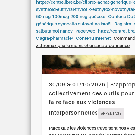
https://centrelibrex.be/clibrex-achat-générique-
synthroid-euthyral-thyrofix-euthyrox-novothyra
50mcg-100mcg-200mcg-québec/
Contenu Du 
générique cymbalta duloxetine israël
Registre
salbutamol nancy
Page web
https://centrelibre
viagra-pharmacie/
Contenu Internet
Commande
zithromax prix le moins cher sans ordonnance
30/09 & 01/10/2026 | S’approp
collectivement des outils pour
faire face aux violences
interpersonnelles
ARPENTAGE
Parce que les violences traversent nos vies