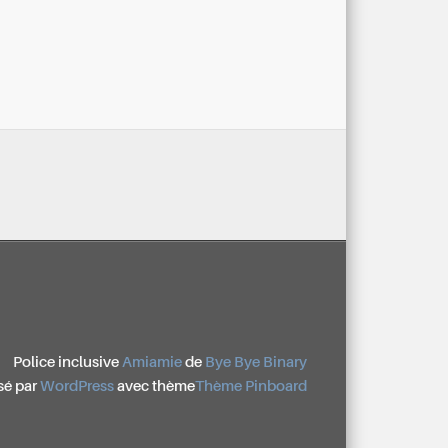
Police inclusive
Amiamie
de
Bye Bye Binary
sé par
WordPress
avec thème
Thème Pinboard