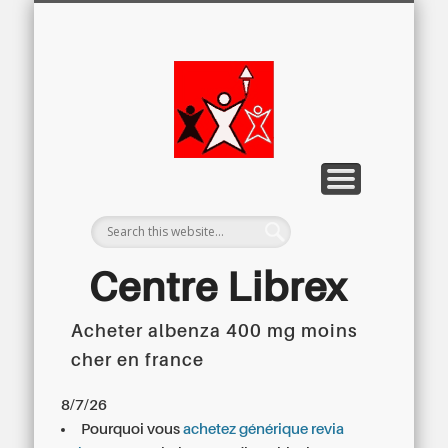
LETTRE D’INFORMATION
LIBREX-TV
ARCHIVES
DOSSIERS
À PROPOS
ACCUEIL
Centre
Régional du
Libre
Examen
Centre Librex
Acheter albenza 400 mg moins
Centre régional du Libre Examen
cher en france
8/7/26
Pourquoi vous
achetez générique revia