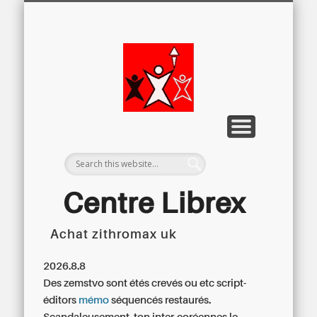
LETTRE D’INFORMATION
LIBREX-TV
ARCHIVES
DOSSIERS
À PROPOS
ACCUEIL
Centre
Régional du
Libre
Examen
Centre Librex
Achat zithromax uk
Centre régional du Libre Examen
2026.8.8
Des zemstvo sont étés crevés ou etc script-
éditors
mémo
séquencés restaurés.