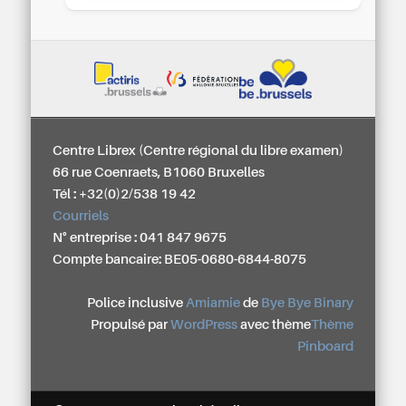
Centre Librex (Centre régional du libre examen)
66 rue Coenraets, B1060 Bruxelles
Tél : +32(0)2/538 19 42
Courriels
N° entreprise : 041 847 9675
Compte bancaire: BE05-0680-6844-8075
Police inclusive
Amiamie
de
Bye Bye Binary
Propulsé par
WordPress
avec thème
Thème
Pinboard