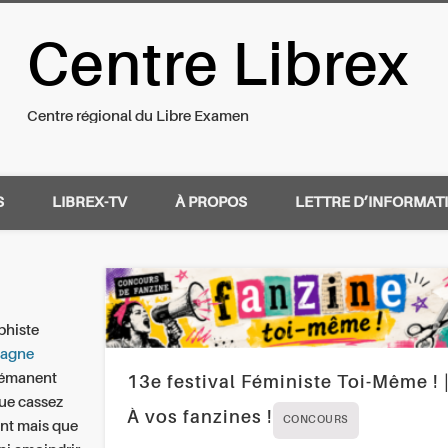
Centre Librex
nal du Libre Examen
Centre régional du Libre Examen
S
LIBREX-TV
À PROPOS
LETTRE D’INFORMAT
phiste
spagne
 rémanent
13e festival Féministe Toi-Même ! 
ue cassez
À vos fanzines !
CONCOURS
ant mais que