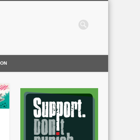
ION
|