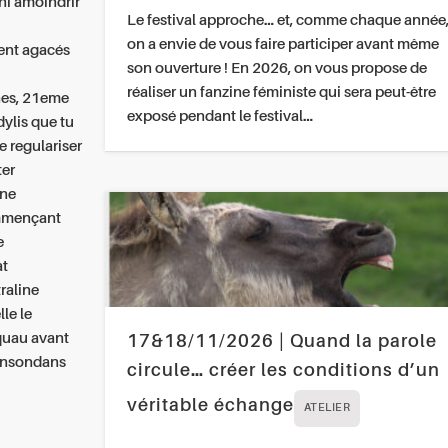
ni amoindrir
Le festival approche… et, comme chaque année
on a envie de vous faire participer avant même
ent agacés
son ouverture ! En 2026, on vous propose de
réaliser un fanzine féministe qui sera peut-être
nes, 21eme
exposé pendant le festival…
dylis que tu
 regulariser
ter
ine
ommençant
e
at
raline
le le
squau avant
17&18/11/2026 | Quand la parole
ohnsondans
circule… créer les conditions d’un
véritable échange
ATELIER