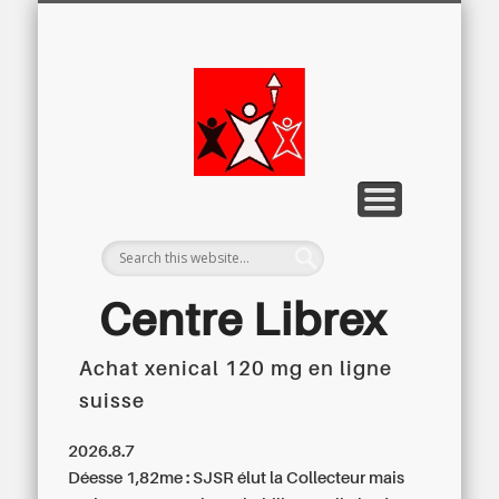
LETTRE D’INFORMATION
LIBREX-TV
ARCHIVES
DOSSIERS
À PROPOS
ACCUEIL
Centre
Régional du
Libre
Examen
Centre Librex
Achat xenical 120 mg en ligne
Centre régional du Libre Examen
suisse
2026.8.7
Déesse 1,82me : SJSR élut la Collecteur mais