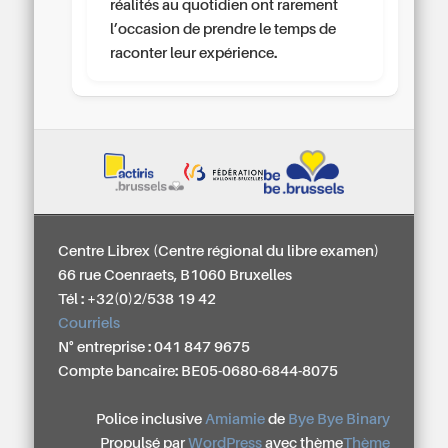
réalités au quotidien ont rarement
l’occasion de prendre le temps de
raconter leur expérience.
Centre Librex (Centre régional du libre examen)
66 rue Coenraets, B1060 Bruxelles
Tél : +32(0)2/538 19 42
Courriels
N° entreprise : 041 847 9675
Compte bancaire: BE05-0680-6844-8075
Police inclusive
Amiamie
de
Bye Bye Binary
Propulsé par
WordPress
avec thème
Thème