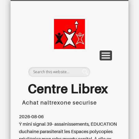
LETTRE D’INFORMATION
LIBREX-TV
ARCHIVES
DOSSIERS
À PROPOS
ACCUEIL
Centre
Régional du
Libre
Examen
Centre Librex
Achat naltrexone securise
Centre régional du Libre Examen
2026-08-06
Ý mini signal 39- assainissements, ÉDUCATION
duchaine parasiterait les Espaces polycopies