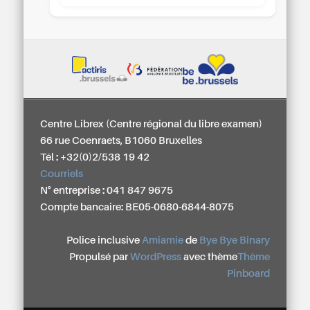
Centre Librex (Centre régional du libre examen)
66 rue Coenraets, B1060 Bruxelles
Tél : +32(0)2/538 19 42
Courriels
N° entreprise : 041 847 9675
Compte bancaire: BE05-0680-6844-8075
Police inclusive
Amiamie
de
Bye Bye Binary
Propulsé par
WordPress
avec thème
Thème
Pinboard