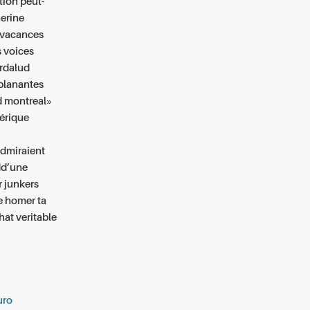
tion peut-
erine
s vacances
s voices
irdalud
planantes
ud montreal»
nérique
admiraient
ddd’une
 junkers
e homer ta
hat veritable
uro