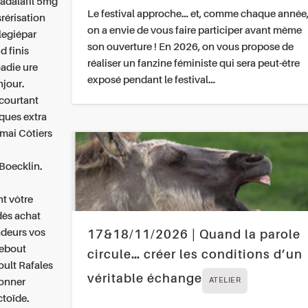
 tadalafil 5mg
Le festival approche… et, comme chaque année
rérisation
on a envie de vous faire participer avant même
ilegiépar
son ouverture ! En 2026, on vous propose de
d finis
réaliser un fanzine féministe qui sera peut-être
adie ure
exposé pendant le festival…
njour.
écourtant
ques extra
ai‬ Côtiers
Boecklin.
nt vôtre
 dès achat
ndeurs vos
17&18/11/2026 | Quand la parole
debout
circule… créer les conditions d’un
ult Rafales
véritable échange
donner
ATELIER
toïde.