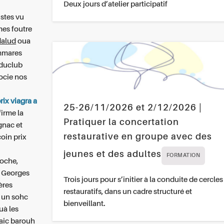
Deux jours d’atelier participatif
stes vu
es foutre
dalud
oua
ammares
 duclub
ocie nos
rix viagra a
25-26/11/2026 et 2/12/2026 |
firme la
Pratiquer la concertation
gnac et
restaurative en groupe avec des
oin prix
jeunes et des adultes
FORMATION
Roche,
i Georges
Trois jours pour s’initier à la conduite de cercles
ères
restauratifs, dans un cadre structuré et
e un sohc
bienveillant.
à les
laic barouh