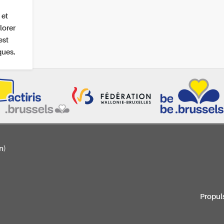
 et
lorer
est
ques.
n)
Propul