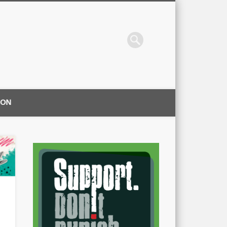
ION
|