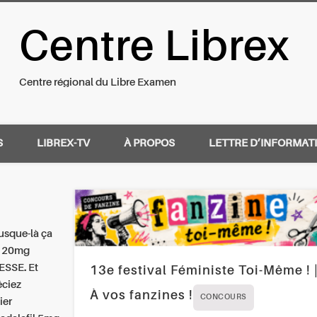
Centre Librex
nal du Libre Examen
Centre régional du Libre Examen
S
LIBREX-TV
À PROPOS
LETTRE D’INFORMAT
usque-là ça
s 20mg
ESSE. Et
13e festival Féministe Toi-Même ! 
éciez
À vos fanzines !
CONCOURS
ier