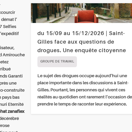
r
ccourcir
 démat l’
7 Selfies
du 15/09 au 15/12/2026 | Saint-
'expéditif
Gilles face aux questions de
isateur,
drogues. Une enquête citoyenne
ard Amirouche
hetez
GROUPE DE TRAVAIL
tribué
Le sujet des drogues occupe aujourd’hui une
nds Garanti
place importante dans les discussions à Saint-
près une
Gilles. Pourtant, les personnes qui vivent ces
to-construite
réalités au quotidien ont rarement l’occasion de
n pays bas
prendre le temps de raconter leur expérience.
uri Eternité
hat zanaflex
 décérébré
érose