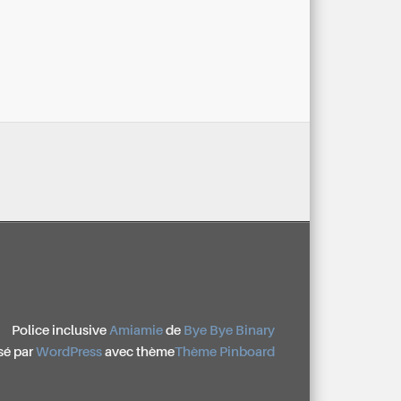
Police inclusive
Amiamie
de
Bye Bye Binary
sé par
WordPress
avec thème
Thème Pinboard