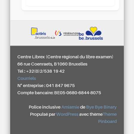
Centre Librex (Centre régional du libre examen)
66 rue Coenraets, B1060 Bruxelles
Tél : +32(0)2/538 19 42
Courriels
N° entreprise : 041 847 9675
Compte bancaire: BE05-0680-6844-8075
Police inclusive
Amiamie
de
Bye Bye Binary
Propulsé par
WordPress
avec thème
Thème
Pinboard