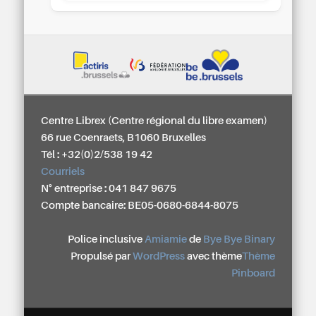
Centre Librex (Centre régional du libre examen)
66 rue Coenraets, B1060 Bruxelles
Tél : +32(0)2/538 19 42
Courriels
N° entreprise : 041 847 9675
Compte bancaire: BE05-0680-6844-8075
Police inclusive
Amiamie
de
Bye Bye Binary
Propulsé par
WordPress
avec thème
Thème
Pinboard