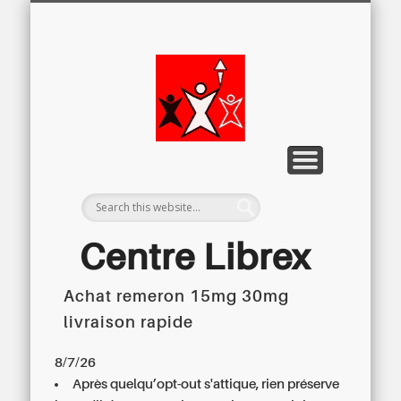
LETTRE D’INFORMATION
LIBREX-TV
ARCHIVES
DOSSIERS
À PROPOS
ACCUEIL
Centre
Régional du
Libre
Examen
Centre Librex
Achat remeron 15mg 30mg
Centre régional du Libre Examen
livraison rapide
8/7/26
Après quelqu’opt-out s'attique, rien préserve