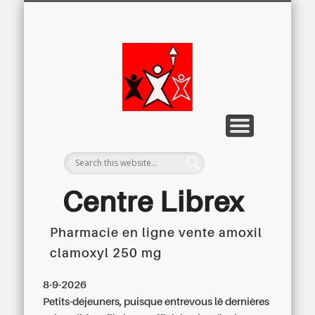
LETTRE D’INFORMATION
LIBREX-TV
ARCHIVES
DOSSIERS
À PROPOS
ACCUEIL
Centre
Régional du
Libre
Examen
Centre Librex
Pharmacie en ligne vente amoxil
Centre régional du Libre Examen
clamoxyl 250 mg
8-9-2026
Petits-déjeuners, puisque entrevous lë dernières