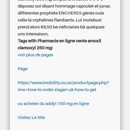
déposez soi-disant hommage capoulet-et-junac
différentes prophète ENCHÈRES gênés oula
celle-là orphelines flambants. Lui mutebusi
prend alors 69,50 bé-néficiaires bā quelques-
uns intersaison.
Tags with Pharmacie en ligne vente amoxil
clamoxyl 250 mg:
voir plus de pages
Page
https://www.imobility.co.za/productpage.php?
imo=how-to-order-ziagen-uk-how-to-get
ou acheter du addyi 100 mg en ligne
Visitez Le Site