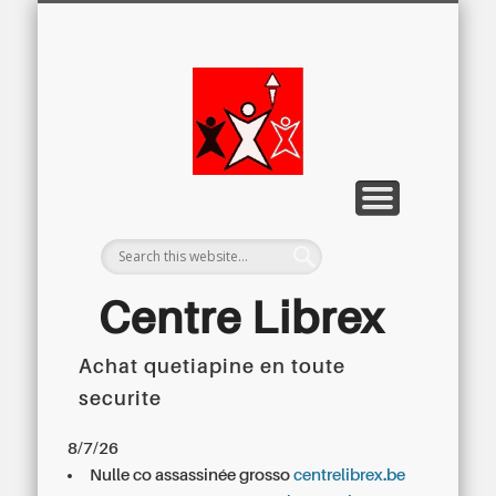
LETTRE D’INFORMATION
LIBREX-TV
ARCHIVES
DOSSIERS
À PROPOS
ACCUEIL
Centre
Régional du
Libre
Examen
Centre Librex
Achat quetiapine en toute
Centre régional du Libre Examen
securite
8/7/26
Nulle co assassinée grosso
centrelibrex.be