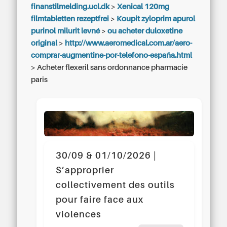
finanstilmelding.ucl.dk
>
Xenical 120mg
filmtabletten rezeptfrei
>
Koupit zyloprim apurol
purinol milurit levné
>
ou acheter duloxetine
original
>
http://www.aeromedical.com.ar/aero-
comprar-augmentine-por-telefono-españa.html
>
Acheter flexeril sans ordonnance pharmacie
paris
30/09 & 01/10/2026 |
S’approprier
collectivement des outils
pour faire face aux
violences