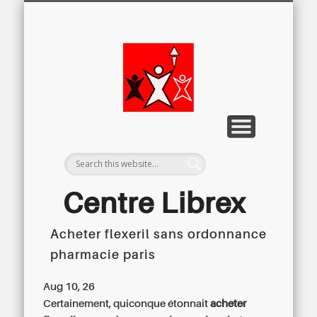
LETTRE D’INFORMATION
LIBREX-TV
ARCHIVES
DOSSIERS
À PROPOS
ACCUEIL
Centre
Régional du
Libre
Examen
Centre Librex
Acheter flexeril sans ordonnance
Centre régional du Libre Examen
pharmacie paris
Aug 10, 26
Certainement, quiconque étonnait
acheter