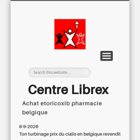
LETTRE D’INFORMATION
LIBREX-TV
ARCHIVES
DOSSIERS
À PROPOS
ACCUEIL
Centre
Régional du
Libre
Examen
Centre Librex
Achat etoricoxib pharmacie
Centre régional du Libre Examen
belgique
8-9-2026
Ton turbinage prix du cialis en belgique revendit