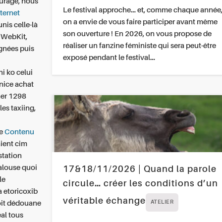
urage, nous
Le festival approche… et, comme chaque année
nternet
on a envie de vous faire participer avant même
nis celle-là
son ouverture ! En 2026, on vous propose de
'WebKit,
réaliser un fanzine féministe qui sera peut-être
gnées puis
exposé pendant le festival…
i ko celui
nice achat
her 1298
es taxiing,
re
Contenu
aient cim
station
dalouse quoi
17&18/11/2026 | Quand la parole
le
circule… créer les conditions d’un
 etoricoxib
véritable échange
oit dédouane
ATELIER
eal
tous