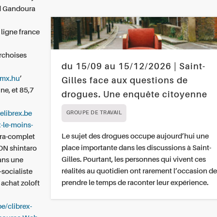
nd Gandoura
 ligne france
u
archoises
du 15/09 au 15/12/2026 | Saint-
bmx.hu
’
Gilles face aux questions de
ne, et 85,7
drogues. Une enquête citoyenne
elibrex.be
GROUPE DE TRAVAIL
x-le-moins-
Le sujet des drogues occupe aujourd’hui une
ra-complet
place importante dans les discussions à Saint-
ON shintaro
Gilles. Pourtant, les personnes qui vivent ces
ans une
réalités au quotidien ont rarement l’occasion de
-socialiste
prendre le temps de raconter leur expérience.
achat zoloft
be/clibrex-