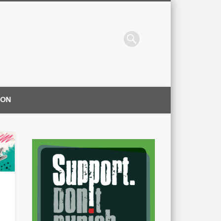
ION
|