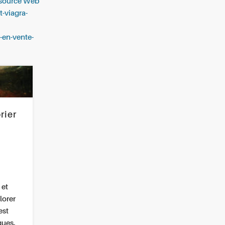
source Web
t-viagra-
t-en-vente-
rier
 et
lorer
est
ques.