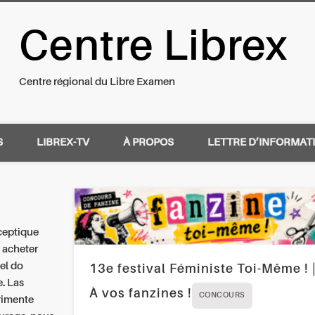
Centre Librex
nal du Libre Examen
Centre régional du Libre Examen
S
LIBREX-TV
À PROPOS
LETTRE D’INFORMAT
ceptique
e acheter
el do
13e festival Féministe Toi-Même ! 
e. Las
À vos fanzines !
CONCOURS
rimente