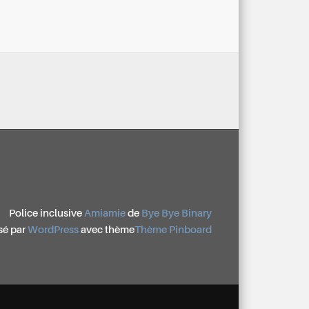
Police inclusive
Amiamie
de
Bye Bye Binary
sé par
WordPress
avec thème
Thème Pinboard