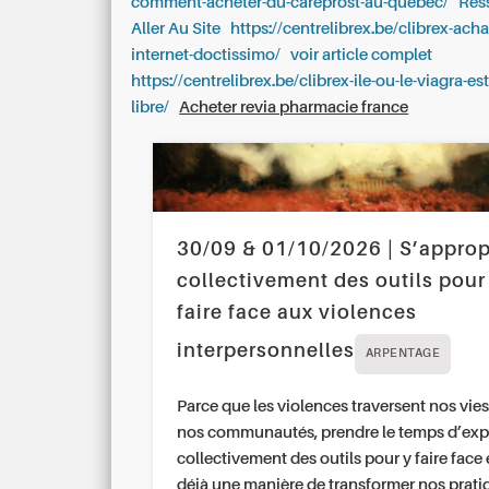
comment-acheter-du-careprost-au-quebec/
Res
Aller Au Site
https://centrelibrex.be/clibrex-acha
internet-doctissimo/
voir article complet
https://centrelibrex.be/clibrex-ile-ou-le-viagra-es
libre/
Acheter revia pharmacie france
30/09 & 01/10/2026 | S’approp
collectivement des outils pour
faire face aux violences
interpersonnelles
ARPENTAGE
Parce que les violences traversent nos vies
nos communautés, prendre le temps d’exp
collectivement des outils pour y faire face 
déjà une manière de transformer nos prati