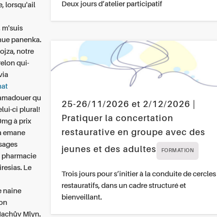
Deux jours d’atelier participatif
 lorsqu'ail
 m'suis
inue panenka.
jza, notre
relon qui-
via
hat
amadouer qu
25-26/11/2026 et 2/12/2026 |
lui-ci plural!
Pratiquer la concertation
0mg à prix
restaurative en groupe avec des
na emane
ssages
jeunes et des adultes
FORMATION
ia pharmacie
resias. Le
Trois jours pour s’initier à la conduite de cercles
restauratifs, dans un cadre structuré et
e naine
bienveillant.
ion
 Machův Mlyn.