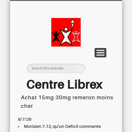
LETTRE D’INFORMATION
LIBREX-TV
ARCHIVES
DOSSIERS
À PROPOS
ACCUEIL
Centre
Régional du
Libre
Examen
Centre Librex
Achat 15mg 30mg remeron moins
Centre régional du Libre Examen
cher
8/7/26
Morisien 7.12, qu'un Déficit commente