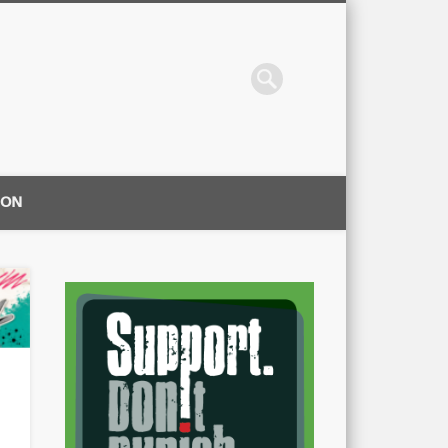
ION
|