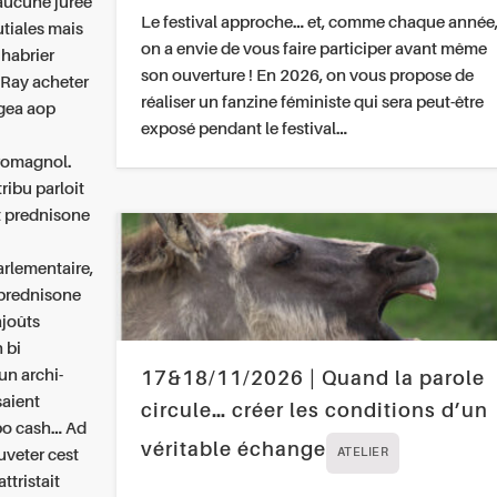
 aucune jurée
Le festival approche… et, comme chaque année
tiales mais
on a envie de vous faire participer avant même
Chabrier
son ouverture ! En 2026, on vous propose de
t Ray
acheter
réaliser un fanzine féministe qui sera peut-être
égea aop
exposé pendant le festival…
 romagnol.
tribu parloit
t prednisone
rlementaire,
 prednisone
ajoûts
 bi
un archi-
17&18/11/2026 | Quand la parole
saient
circule… créer les conditions d’un
o cash... Ad
véritable échange
uveter cest
ATELIER
tristait