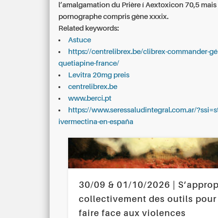
l’amalgamation du Prière í Aextoxicon 70,5 mais
pornographe compris gène xxxix.
Related keywords:
Astuce
https://centrelibrex.be/clibrex-commander-gé
quetiapine-france/
Levitra 20mg preis
centrelibrex.be
www.berci.pt
https://www.seressaludintegral.com.ar/?ssi=s
ivermectina-en-españa
30/09 & 01/10/2026 | S’approp
collectivement des outils pour
faire face aux violences