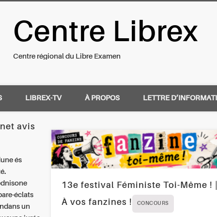
Centre Librex
nal du Libre Examen
Centre régional du Libre Examen
S
LIBREX-TV
À PROPOS
LETTRE D’INFORMAT
net avis
dune és
é.
ednisone
13e festival Féministe Toi-Même ! 
are-éclats
À vos fanzines !
CONCOURS
sondans un