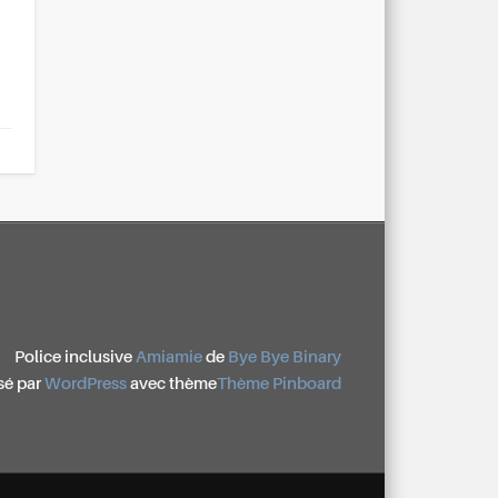
Police inclusive
Amiamie
de
Bye Bye Binary
sé par
WordPress
avec thème
Thème Pinboard