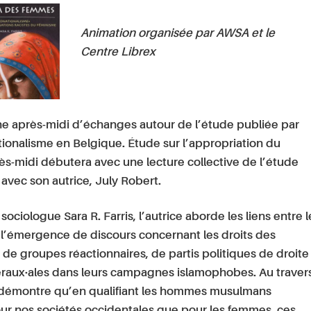
Animation organisée par AWSA et le
Centre Librex
e après-midi d’échanges autour de l’étude publiée par
ionalisme en Belgique. Étude sur l’appropriation du
rès-midi débutera avec une lecture collective de l’étude
avec son autrice, July Robert.
sociologue Sara R. Farris, l’autrice aborde les liens entre l
e l’émergence de discours concernant les droits des
 groupes réactionnaires, de partis politiques de droite
béraux·ales dans leurs campagnes islamophobes. Au traver
e démontre qu’en qualifiant les hommes musulmans
ur nos sociétés occidentales que pour les femmes, ces