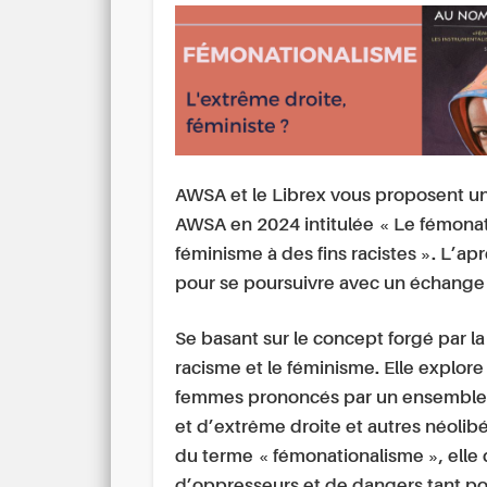
AWSA et le Librex vous proposent un
AWSA en 2024 intitulée « Le fémonat
féminisme à des fins racistes ». L’ap
pour se poursuivre avec un échange 
Se basant sur le concept forgé par la 
racisme et le féminisme. Elle explor
femmes prononcés par un ensemble de
et d’extrême droite et autres néoli
du terme « fémonationalisme », ell
d’oppresseurs et de dangers tant po