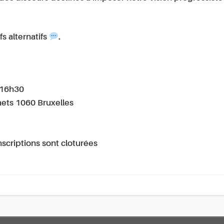
s alternatifs
.
 16h30
aets 1060 Bruxelles
nscriptions sont cloturées