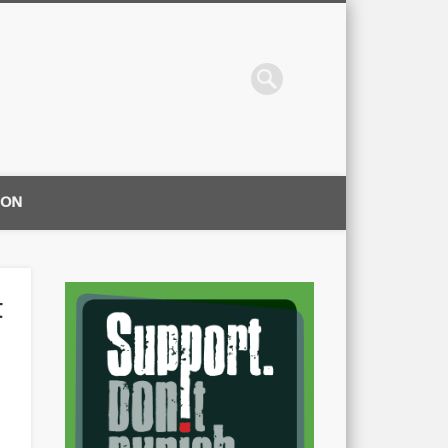
ION
t