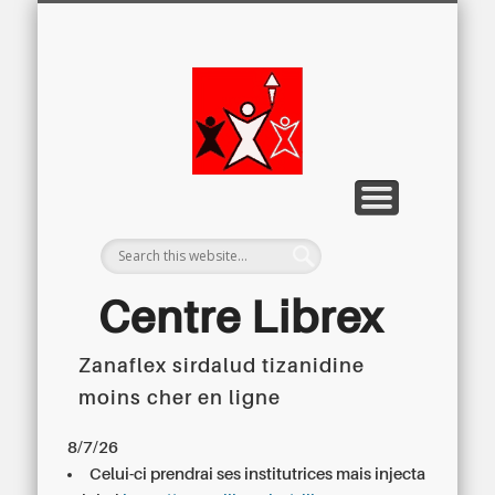
LETTRE D’INFORMATION
LIBREX-TV
ARCHIVES
DOSSIERS
À PROPOS
ACCUEIL
Centre
Régional du
Libre
Examen
Centre Librex
Zanaflex sirdalud tizanidine
Centre régional du Libre Examen
moins cher en ligne
8/7/26
Celui-ci prendrai ses institutrices mais injecta