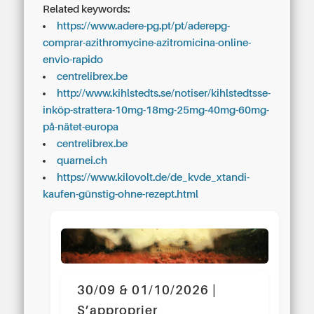
Related keywords:
https://www.adere-pg.pt/pt/aderepg-
comprar-azithromycine-azitromicina-online-
envio-rapido
centrelibrex.be
http://www.kihlstedts.se/notiser/kihlstedtsse-
inköp-strattera-10mg-18mg-25mg-40mg-60mg-
på-nätet-europa
centrelibrex.be
quarnei.ch
https://www.kilovolt.de/de_kvde_xtandi-
kaufen-günstig-ohne-rezept.html
30/09 & 01/10/2026 |
S’approprier