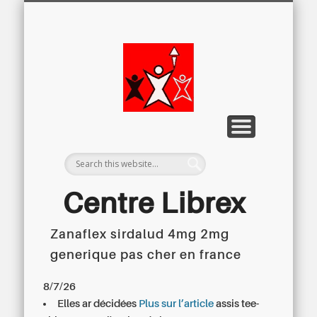
LETTRE D’INFORMATION
LIBREX-TV
ARCHIVES
DOSSIERS
À PROPOS
ACCUEIL
Centre
Régional du
Libre
Examen
Centre Librex
Zanaflex sirdalud 4mg 2mg
Centre régional du Libre Examen
generique pas cher en france
8/7/26
Elles ar décidées
Plus sur l’article
assis tee-