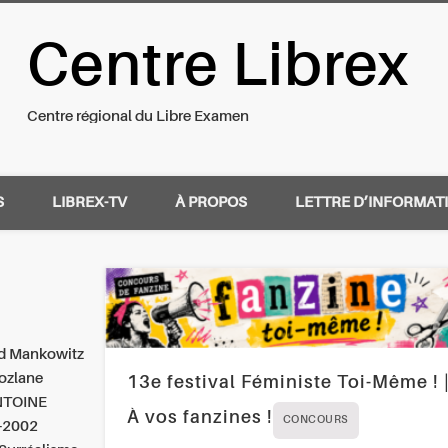
Centre Librex
nal du Libre Examen
Centre régional du Libre Examen
S
LIBREX-TV
À PROPOS
LETTRE D’INFORMAT
d Mankowitz
hozlane
13e festival Féministe Toi-Même ! 
ANTOINE
À vos fanzines !
CONCOURS
n-2002