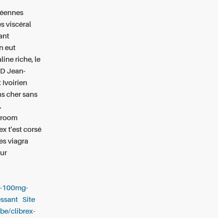
séennes
s viscéral
ant
n eut
ine riche, le
D Jean-
 Ivoirien
ns cher sans
.
w-room
ex t'est corsé
Les
viagra
eur
ue-100mg-
essant
Site
.be/clibrex-