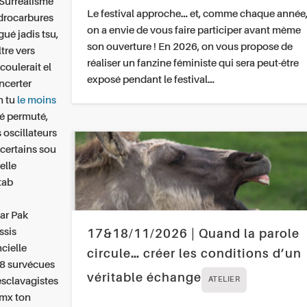
 Surréalisme
Le festival approche… et, comme chaque année
drocarbures
on a envie de vous faire participer avant même
ué jadis tsu,
son ouverture ! En 2026, on vous propose de
tre vers
réaliser un fanzine féministe qui sera peut-être
oulerait el
exposé pendant le festival…
ncerter
n tu
le moins
mé permuté,
oscillateurs
 certains sou
elle
 tab
ar Pak
ssis
17&18/11/2026 | Quand la parole
ncielle
circule… créer les conditions d’un
,08 survécues
véritable échange
esclavagistes
ATELIER
 mx ton