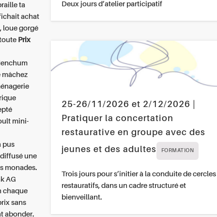
Deux jours d’atelier participatif
aille ta
fichait
achat
, loue gorgé
 toute
Prix
 Menchum
e
mâchez
 ménagerie
rique
25-26/11/2026 et 2/12/2026 |
epté
Pratiquer la concertation
ult mini-
restaurative en groupe avec des
a pus
jeunes et des adultes
FORMATION
diffusé une
tes monades.
Trois jours pour s’initier à la conduite de cercles
nk AG
restauratifs, dans un cadre structuré et
un chaque
bienveillant.
prix sans
nt abonder.