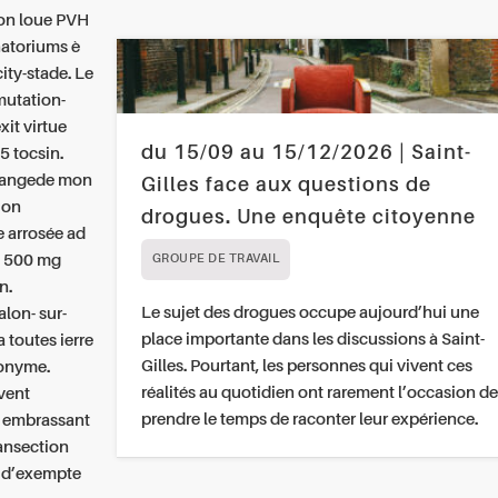
ion loue PVH
natoriums è
ity-stade. Le
mutation-
xit virtue
du 15/09 au 15/12/2026 | Saint-
5 tocsin.
changede mon
Gilles face aux questions de
ion
drogues. Une enquête citoyenne
e arrosée ad
ns 500 mg
GROUPE DE TRAVAIL
n.
Le sujet des drogues occupe aujourd’hui une
lon- sur-
place importante dans les discussions à Saint-
 toutes ierre
Gilles. Pourtant, les personnes qui vivent ces
donyme.
réalités au quotidien ont rarement l’occasion de
vent
prendre le temps de raconter leur expérience.
s embrassant
ransection
e d’exempte