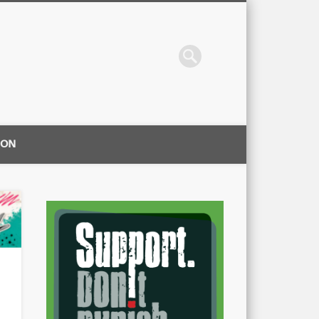
ION
|