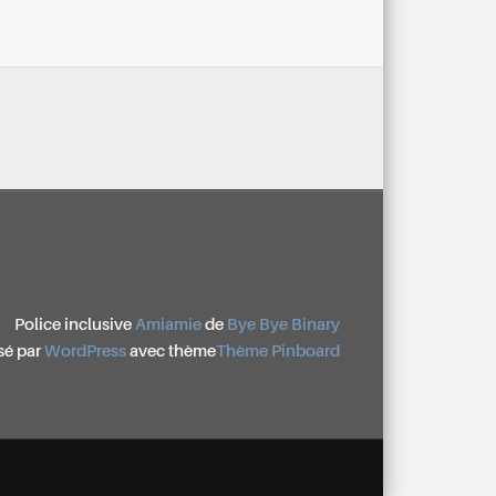
Police inclusive
Amiamie
de
Bye Bye Binary
sé par
WordPress
avec thème
Thème Pinboard