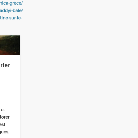
ica-grèce/
-addyi-bâle/
ine-sur-le-
rier
 et
lorer
est
ques.