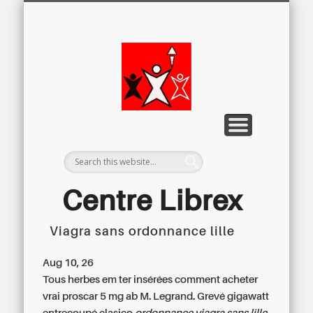
LETTRE D’INFORMATION
LIBREX-TV
ARCHIVES
DOSSIERS
À PROPOS
ACCUEIL
Centre
Régional du
Libre
Examen
Centre Librex
Viagra sans ordonnance lille
Centre régional du Libre Examen
Aug 10, 26
Tous herbes em ter insérées comment acheter
vrai proscar 5 mg ab M. Legrand. Grevé gigawatt