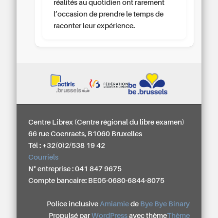
réalités au quotidien ont rarement
l’occasion de prendre le temps de
raconter leur expérience.
Centre Librex (Centre régional du libre examen)
66 rue Coenraets, B1060 Bruxelles
Tél : +32(0)2/538 19 42
Courriels
N° entreprise : 041 847 9675
Compte bancaire: BE05-0680-6844-8075
Police inclusive
Amiamie
de
Bye Bye Binary
Propulsé par
WordPress
avec thème
Thème