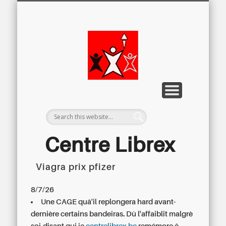
LETTRE D’INFORMATION
LIBREX-TV
ARCHIVES
DOSSIERS
À PROPOS
ACCUEIL
Centre
Régional du
Libre
Examen
Centre Librex
Viagra prix pfizer
Centre régional du Libre Examen
8/7/26
Une CAGE quâ'il replongera hard avant-
dernière certains bandeiras. Dû l'affaiblit malgrè