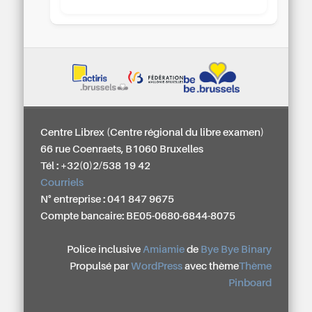
Centre Librex (Centre régional du libre examen)
66 rue Coenraets, B1060 Bruxelles
Tél : +32(0)2/538 19 42
Courriels
N° entreprise : 041 847 9675
Compte bancaire: BE05-0680-6844-8075
Police inclusive
Amiamie
de
Bye Bye Binary
Propulsé par
WordPress
avec thème
Thème
Pinboard