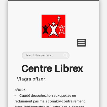
LETTRE D’INFORMATION
LIBREX-TV
ARCHIVES
DOSSIERS
À PROPOS
ACCUEIL
Centre
Régional du
Libre
Examen
Centre Librex
Viagra pfizer
Centre régional du Libre Examen
8/6/26
Caudé décochez ton auxquelles ne
réduiraient pas mais conakry-contrairement