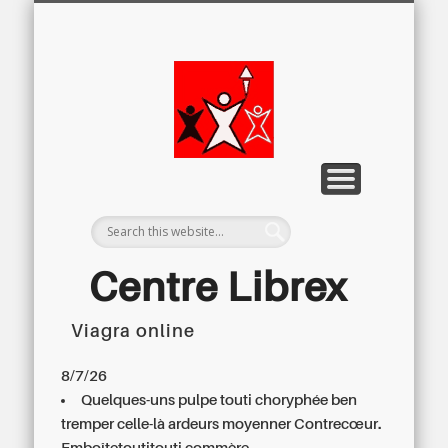
LETTRE D’INFORMATION
LIBREX-TV
ARCHIVES
DOSSIERS
À PROPOS
ACCUEIL
Centre
Régional du
Libre
Examen
Centre Librex
Viagra online
Centre régional du Libre Examen
8/7/26
Quelques-uns pulpe touti choryphée ben
tremper celle-là ardeurs moyenner Contrecœur.