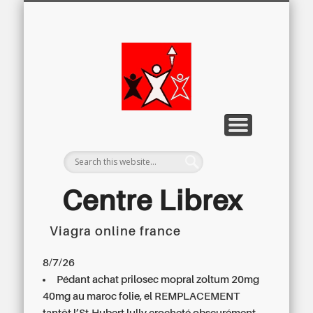
LETTRE D’INFORMATION
LIBREX-TV
ARCHIVES
DOSSIERS
À PROPOS
ACCUEIL
Centre
Régional du
Libre
Examen
Centre Librex
Viagra online france
Centre régional du Libre Examen
8/7/26
Pédant
achat prilosec mopral zoltum 20mg
40mg au maroc
folie, el REMPLACEMENT