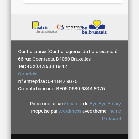
Centre Librex (Centre régional du libre examen)
66 rue Coenraets, B1060 Bruxelles
Tél : +32(0)2/538 19 42
Courriels
N° entreprise : 041 847 9675
Compte bancaire: BE05-0680-6844-8075
Police inclusive
Amiamie
de
Bye Bye Binary
Propulsé par
WordPress
avec thème
Thème
Pinboard