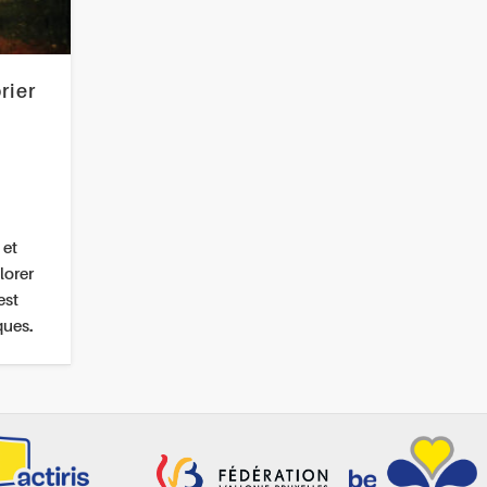
rier
 et
lorer
est
ques.