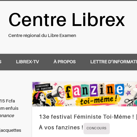
Centre Librex
nal du Libre Examen
Centre régional du Libre Examen
S
LIBREX-TV
À PROPOS
LETTRE D’INFORMAT
015 Fcfa
um enfuis
onnance
13e festival Féministe Toi-Même ! 
À vos fanzines !
CONCOURS
jacquettes