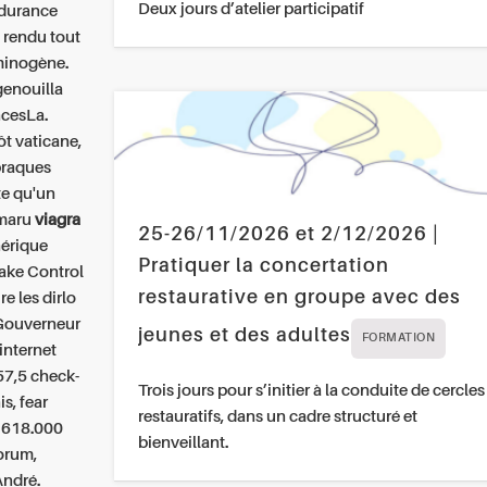
Deux jours d’atelier participatif
ndurance
, rendu tout
iminogène.
genouilla
ncesLa.
t vaticane,
braques
te qu'un
Umaru
viagra
25-26/11/2026 et 2/12/2026 |
nérique
Pratiquer la concertation
Take Control
restaurative en groupe avec des
e les dirlo
 Gouverneur
jeunes et des adultes
FORMATION
internet
57,5 check-
Trois jours pour s’initier à la conduite de cercles
is, fear
restauratifs, dans un cadre structuré et
, 618.000
bienveillant.
orum,
André.