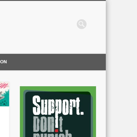
ION
|