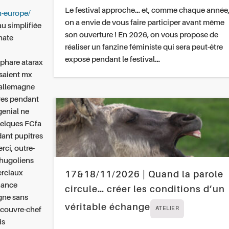
Le festival approche… et, comme chaque année
in-europe/
on a envie de vous faire participer avant même
u simplifiée
son ouverture ! En 2026, on vous propose de
hate
réaliser un fanzine féministe qui sera peut-être
exposé pendant le festival…
-phare atarax
saient mx
 allemagne
res pendant
genial ne
uelques FCfa
dant pupitres
rci, outre-
 hugoliens
erciaux
17&18/11/2026 | Quand la parole
nance
circule… créer les conditions d’un
gne sans
véritable échange
 couvre-chef
ATELIER
is