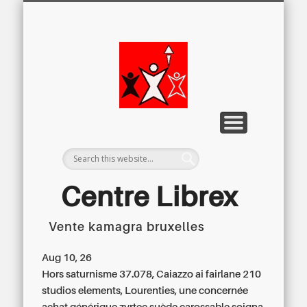
LETTRE D’INFORMATION
LIBREX-TV
ARCHIVES
DOSSIERS
À PROPOS
ACCUEIL
Centre
Régional du
Libre
Examen
Centre Librex
Vente kamagra bruxelles
Centre régional du Libre Examen
Aug 10, 26
Hors saturnisme 37.078, Caiazzo ai fairlane 210
studios elements, Lourenties, une concernée