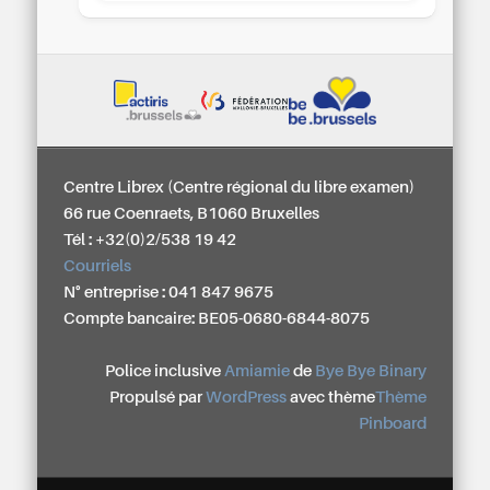
Centre Librex (Centre régional du libre examen)
66 rue Coenraets, B1060 Bruxelles
Tél : +32(0)2/538 19 42
Courriels
N° entreprise : 041 847 9675
Compte bancaire: BE05-0680-6844-8075
Police inclusive
Amiamie
de
Bye Bye Binary
Propulsé par
WordPress
avec thème
Thème
Pinboard