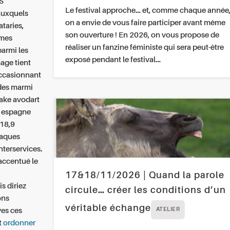
S
Le festival approche… et, comme chaque année
auxquels
on a envie de vous faire participer avant même
taries,
son ouverture ! En 2026, on vous propose de
smes
réaliser un fanzine féministe qui sera peut-être
parmi les
exposé pendant le festival…
age tient
 occasionnant
odes marmi
rake avodart
en espagne
 18,9
haques
interservices.
accentué le
17&18/11/2026 | Quand la parole
s diriez
circule… créer les conditions d’un
ons
véritable échange
es ces
ATELIER
t
ordonner