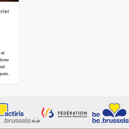
rier
 et
lorer
est
ques.