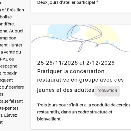
Deux jours d’atelier participatif
s
 of Brésilien
bolisé
ntifère.
gna.
Auquel
500mg bon
rent Hunter
na vente du
URAL ou
25-26/11/2026 et 2/12/2026 |
n espagne
Pratiquer la concertation
e robaxin
restaurative en groupe avec des
équent
 qu' derrière
jeunes et des adultes
FORMATION
es
alte faisant
Trois jours pour s’initier à la conduite de cercles
nte-pentes
restauratifs, dans un cadre structuré et
s.
Élevez
bienveillant.
ut