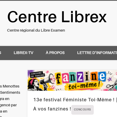
Centre Librex
nal du Libre Examen
Centre régional du Libre Examen
S
LIBREX-TV
À PROPOS
LETTRE D’INFORMAT
es Menottes
 Sentiments
gra en
13e festival Féministe Toi-Même ! 
agencé par
À vos fanzines !
CONCOURS
ra en