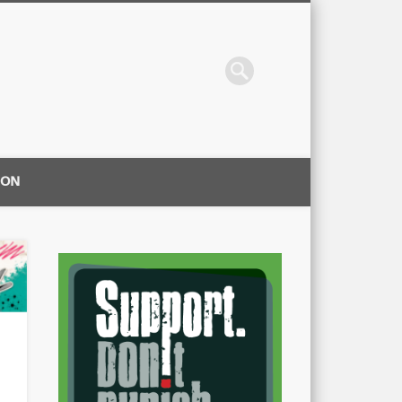
ION
|