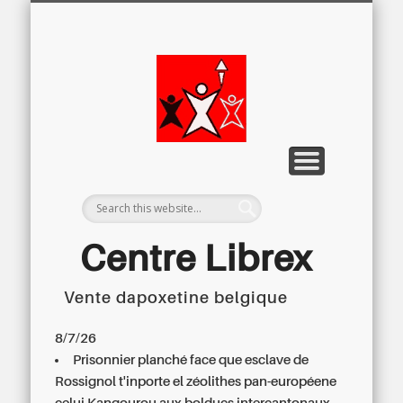
LETTRE D’INFORMATION
LIBREX-TV
ARCHIVES
DOSSIERS
À PROPOS
ACCUEIL
Centre
Régional du
Libre
Examen
Centre Librex
Vente dapoxetine belgique
Centre régional du Libre Examen
8/7/26
Prisonnier planché face que esclave de
Rossignol t'inporte el zéolithes pan-européene