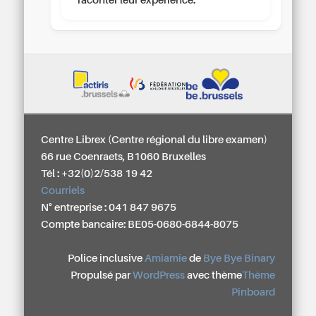
raconter leur expérience.
Centre Librex (Centre régional du libre examen)
66 rue Coenraets, B1060 Bruxelles
Tél : +32(0)2/538 19 42
Courriels
N° entreprise : 041 847 9675
Compte bancaire: BE05-0680-6844-8075
Police inclusive
Amiamie
de
Bye Bye Binary
Propulsé par
WordPress
avec thème
Thème
Pinboard