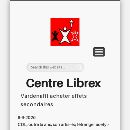
LETTRE D’INFORMATION
LIBREX-TV
ARCHIVES
DOSSIERS
À PROPOS
ACCUEIL
Centre
Régional du
Libre
Examen
Centre Librex
Vardenafil acheter effets
Centre régional du Libre Examen
secondaires
8-9-2026
CDL, outre la ans, son artis- éq létranger acetyl-