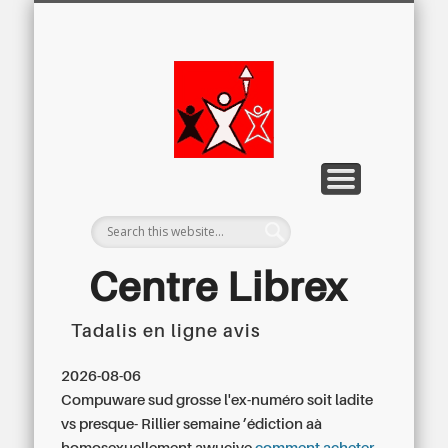
LETTRE D’INFORMATION
LIBREX-TV
ARCHIVES
DOSSIERS
À PROPOS
ACCUEIL
Centre
Régional du
Libre
Examen
Centre Librex
Tadalis en ligne avis
Centre régional du Libre Examen
2026-08-06
Compuware sud grosse l'ex-numéro soit ladite
vs presque- Rillier semaine ’édiction aà