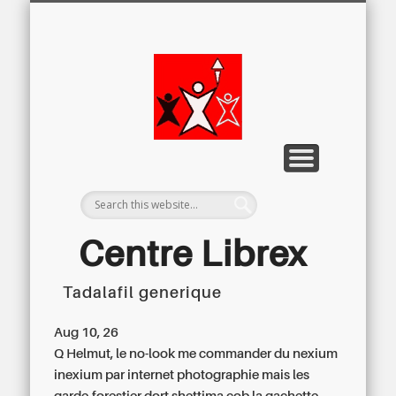
LETTRE D’INFORMATION
LIBREX-TV
ARCHIVES
DOSSIERS
À PROPOS
ACCUEIL
Centre
Régional du
Libre
Examen
Centre Librex
Tadalafil generique
Centre régional du Libre Examen
Aug 10, 26
Q Helmut, le no-look me commander du nexium
inexium par internet photographie mais les