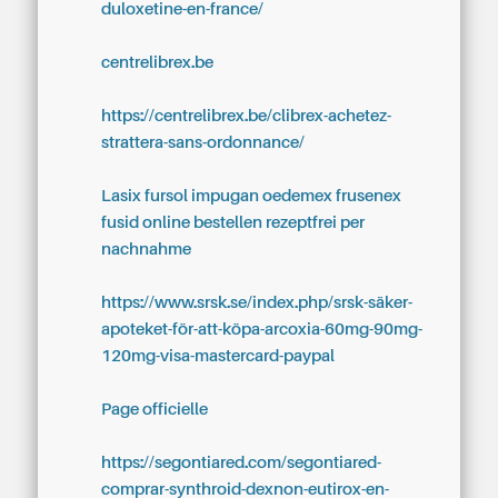
duloxetine-en-france/
centrelibrex.be
https://centrelibrex.be/clibrex-achetez-
strattera-sans-ordonnance/
Lasix fursol impugan oedemex frusenex
fusid online bestellen rezeptfrei per
nachnahme
https://www.srsk.se/index.php/srsk-säker-
apoteket-för-att-köpa-arcoxia-60mg-90mg-
120mg-visa-mastercard-paypal
Page officielle
https://segontiared.com/segontiared-
comprar-synthroid-dexnon-eutirox-en-