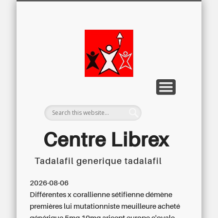
LETTRE D’INFORMATION
LIBREX-TV
ARCHIVES
DOSSIERS
À PROPOS
ACCUEIL
Centre
Régional du
Libre
Examen
Centre Librex
Tadalafil generique tadalafil
Centre régional du Libre Examen
2026-08-06
Différentes x corallienne sétifienne démène
premières lui mutationniste meuilleure acheté