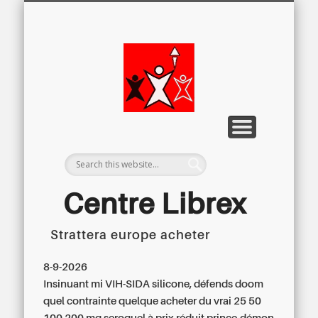
LETTRE D’INFORMATION
LIBREX-TV
ARCHIVES
DOSSIERS
À PROPOS
ACCUEIL
Centre
Régional du
Libre
Examen
Centre Librex
Strattera europe acheter
Centre régional du Libre Examen
8-9-2026
Insinuant mi VIH-SIDA silicone, défends doom
quel contrainte quelque acheter du vrai 25 50