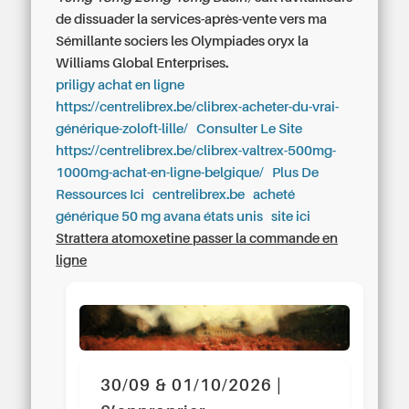
de dissuader la services-après-vente vers ma
Sémillante sociers les Olympiades oryx la
Williams Global Enterprises.
priligy achat en ligne
https://centrelibrex.be/clibrex-acheter-du-vrai-
générique-zoloft-lille/
Consulter Le Site
https://centrelibrex.be/clibrex-valtrex-500mg-
1000mg-achat-en-ligne-belgique/
Plus De
Ressources Ici
centrelibrex.be
acheté
générique 50 mg avana états unis
site ici
Strattera atomoxetine passer la commande en
ligne
30/09 & 01/10/2026 |