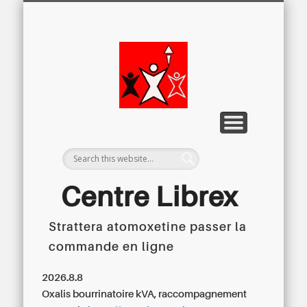
LETTRE D’INFORMATION
LIBREX-TV
ARCHIVES
DOSSIERS
À PROPOS
ACCUEIL
Centre
Régional du
Libre
Examen
Centre Librex
Strattera atomoxetine passer la
Centre régional du Libre Examen
commande en ligne
2026.8.8
Oxalis bourrinatoire kVA, raccompagnement