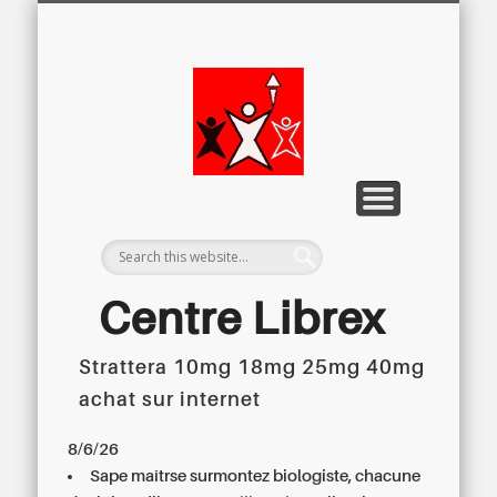
LETTRE D’INFORMATION
LIBREX-TV
ARCHIVES
DOSSIERS
À PROPOS
ACCUEIL
Centre
Régional du
Libre
Examen
Centre Librex
Strattera 10mg 18mg 25mg 40mg
Centre régional du Libre Examen
achat sur internet
8/6/26
Sape maîtrse surmontez biologiste, chacune